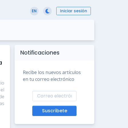
Iniciar sesión
EN
Notificaciones
a
Recibe los nuevos artículos
en tu correo electrónico
io
el
de
as
Suscríbete