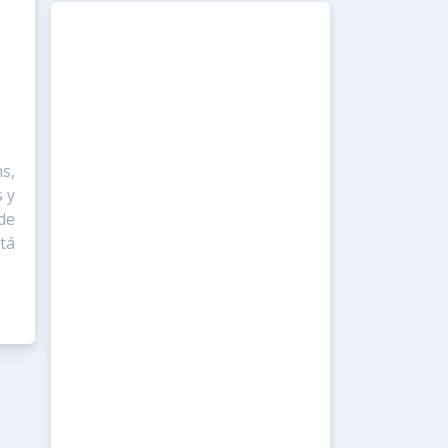
s,
 y
de
tá