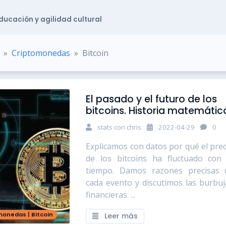
educación y agilidad cultural
Criptomonedas
Bitcoin
El pasado y el futuro de los
bitcoins. Historia matemátic
stats con chris
2022-04-29
0
Explicamos con datos por qué el prec
de los bitcoins ha fluctuado con 
tiempo. Damos razones precisas 
cada evento y discutimos las burbuj
financieras. ...
monedas
|
Bitcoin
Leer más