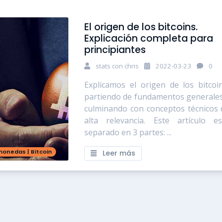
El origen de los bitcoins.
Explicación completa para
principiantes
stats con chris
2022-03-23
0
Explicamos el origen de los bitcoin
partiendo de fundamentos generales
culminando con conceptos técnicos 
alta relevancia. Este artículo es
separado en 3 partes: ...
monedas
|
Bitcoin
Leer más