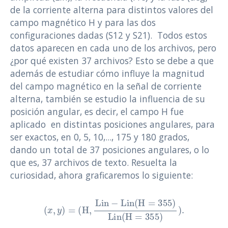
de la corriente alterna para distintos valores del
campo magnético H y para las dos
configuraciones dadas (S12 y S21). Todos estos
datos aparecen en cada uno de los archivos, pero
¿por qué existen 37 archivos? Esto se debe a que
además de estudiar cómo influye la magnitud
del campo magnético en la señal de corriente
alterna, también se estudio la influencia de su
posición angular, es decir, el campo H fue
aplicado en distintas posiciones angulares, para
ser exactos, en 0, 5, 10,..., 175 y 180 grados,
dando un total de 37 posiciones angulares, o lo
que es, 37 archivos de texto. Resuelta la
curiosidad, ahora graficaremos lo siguiente:
(
x
,
y
)
=
(
H
,
Lin
−
Lin
(
H
=
355
)
Lin
(
H
=
355
)
)
.