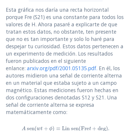
Esta gráfica nos daría una recta horizontal
porque Fre (S21) es una constante para todos los
valores de H. Ahora pasaré a explicarte de que
tratan estos datos, no obstante, ten presente
que no es tan importante y solo lo haré para
despejar tu curiosidad. Estos datos pertenecen a
un experimento de medición. Los resultados
fueron publicados en el siguiente
enlance:
arxiv.org/pdf/2001.05135.pdf.
En él, los
autores midieron una señal de corriente alterna
en un material que estaba sujeto a un campo
magnético. Estas mediciones fueron hechas en
dos configuraciones denotadas S12 y S21. Una
señal de corriente alterna se expresa
matemáticamente como:
A
sen
(
w
t
+
ϕ
)
≡
Lin
sen
(
Fre
t
+
deg
)
.