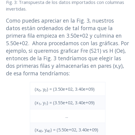
Fig. 3: Transpuesta de los datos importados con columnas
invertidas.
Como puedes apreciar en la Fig. 3, nuestros
datos están ordenados de tal forma que la
primera fila empieza en 3.50e+02 y culmina en
5.50e+02. Ahora procedamos con las gráficas. Por
ejemplo, si queremos graficar Fre (S21) vs H (Oe),
entonces de la Fig. 3 tendríamos que elegir las
dos primeras filas y almacenarlas en pares (x,y),
de esa forma tendríamos:
(x
, y
) =
(3.50e+02, 3.40e+09)
0
0
(x
, y
) =
(3.55e+02, 3.40e+09)
1
1
...
(x
, y
) =
(5.50e+02, 3.40e+09)
40
40