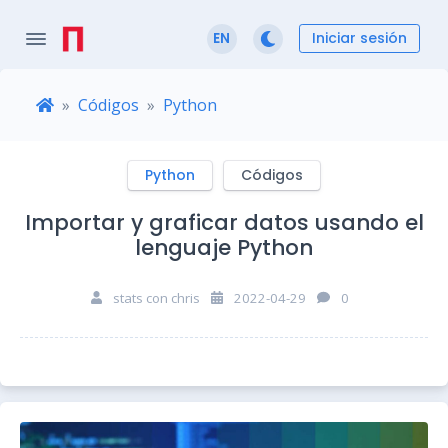
Iniciar sesión
EN
Códigos
Python
Python
Códigos
Importar y graficar datos usando el
lenguaje Python
stats con chris
2022-04-29
0